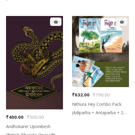
Based Folk Tales), বাদাবনের
অলৌকিক (সুন্দরবনের আদিম লোককথা-
ভিত্তিক আখ্যান সংকলন)
₹632.00
₹790.00
Nithura Hey Combo Pack
(Adiparba + Antaparba + 2
₹400.00
₹500.00
Bookmark + 1 Poster, নিঠুর হে
Andhokarer Uponibesh
কম্বো প্যাক (আদিপর্ব + অন্তপর্ব + দুটো
(British-Bharote Oporadh