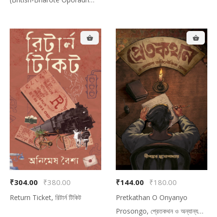
বুকমার্ক + একটা পোস্টার
Jogoter Kothamala), অন্ধকারের
উপনিবেশ (ব্রিটিশ-ভারতে অপরাধ জগতের
কথামালা)
₹304.00
₹380.00
₹144.00
₹180.00
Return Ticket, রিটার্ন টিকিট
Pretkathan O Onyanyo
Prosongo, প্রেতকথন ও অন্যান্য