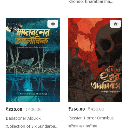
Khondo: Bharatbarsha,
লোককথার অলৌকিক প্রথম খণ্ড:
ভারতবর্ষ
Your cart is empty!
Looks like you haven't made your menu
yet.
₹360.00
₹450.00
₹320.00
₹400.00
Russian Horror Omnibus,
Badaboner Aloukik
রাশিয়ান হরর অমনিবাস
(Collection of Six Sundarban