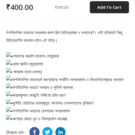
₹400.00
₹500.00
Add To Cart
ঔপনিবেশিক ভারতের অন্ধকার-জগৎ ছিল বৈচিত্র‍্যময় ও সংঘাতপূর্ণ। সেই দুনিয়ারই কিছু
বিচিত্রবর্ণিল আখ্যান রইল এই বইয়ে।
সেকালের বাঙালি দারোগা-গোয়েন্দারা
রোজ ব্রাউন মৃত্যুরহস্য
মাদ্রাজ হত্যা-রহস্য)
ঔপনিবেশিক ভারতবর্ষে অরণ্যমাঝে সংঘটিত অপরাধমালা ও কিংবদন্তিসমূহের আখ্যান
ঔপনিবেশিক ভারতে অপরাধ ও পুলিশি ব্যবস্থা
কায়ামকুলাম কোচ্চুনি: দক্ষিণের রবিন হুড?
মুসৌরি হোটেলের রহস্যমৃত্যু: আগাথার লেখকসত্তার বুনিয়াদ?
ঔপনিবেশিক ভারতের রেলপথের অপরাধমালা
আগ্রার জোড়া খুন ও বিষপ্রয়োগ-ষড়যন্ত্র
Share on: