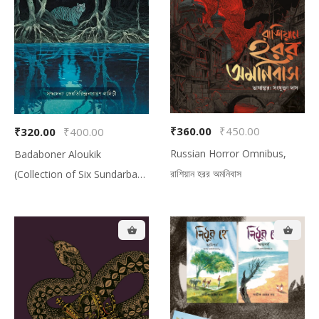
Your cart is empty!
Looks like you haven't made your menu
yet.
₹360.00
₹450.00
₹320.00
₹400.00
Russian Horror Omnibus,
Badaboner Aloukik
রাশিয়ান হরর অমনিবাস
(Collection of Six Sundarban
Based Folk Tales), বাদাবনের
অলৌকিক (সুন্দরবনের আদিম লোককথা-
ভিত্তিক আখ্যান সংকলন)