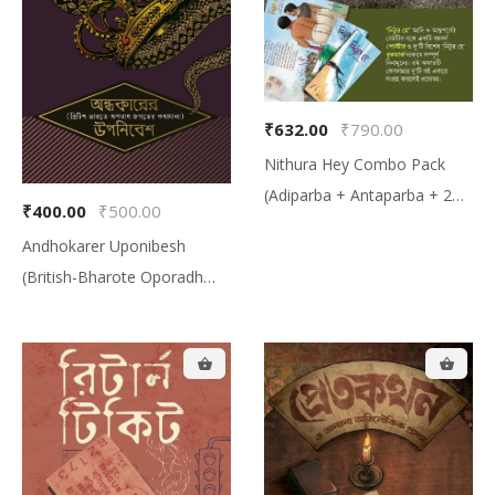
₹632.00
₹790.00
Nithura Hey Combo Pack
(Adiparba + Antaparba + 2
₹400.00
₹500.00
Bookmark + 1 Poster, নিঠুর হে
Andhokarer Uponibesh
কম্বো প্যাক (আদিপর্ব + অন্তপর্ব + দুটো
(British-Bharote Oporadh
বুকমার্ক + একটা পোস্টার
Jogoter Kothamala), অন্ধকারের
উপনিবেশ (ব্রিটিশ-ভারতে অপরাধ জগতের
কথামালা)