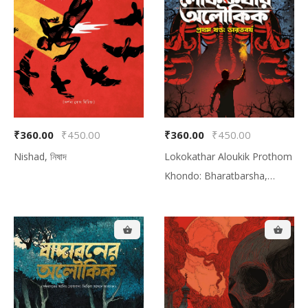
₹360.00
₹450.00
₹360.00
₹450.00
Total Amount:
$0.00
Nishad, নিষাদ
Lokokathar Aloukik Prothom
Khondo: Bharatbarsha,
লোককথার অলৌকিক প্রথম খণ্ড:
ভারতবর্ষ