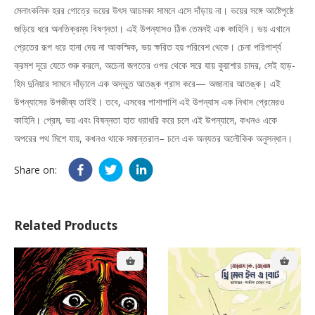
মেলাংকলিক হরর গোত্রে ভয়ের উৎস আচমকা সামনে এসে দাঁড়ায় না। ভয়ের সঙ্গে আষ্টেপৃষ্ঠে
জড়িয়ে ধরে অনতিক্রম্য বিষণ্নতা। এই উপন্যাসও ঠিক তেমনই এক কাহিনি। ভয় এখানে
প্রেতের রূপ ধরে হানা দেয় না আকস্মিক, ভয় ক্ষরিত হয় পরিবেশ থেকে। চেনা পরিপার্শ্ব
ক্রমশ দূরে যেতে শুরু করলে, অচেনা জগতের ওপর থেকে সরে যায় কুয়াশার চাদর, সেই হাড়-
হিম দুনিয়ার সামনে দাঁড়ালে এক অদ্ভুত আতঙ্ক গ্রাস করে— অজানার আতঙ্ক। এই
উপন্যাসের উপজীব্য তাইই। তবে, এসবের পাশাপাশি এই উপন্যাস এক নিখাদ প্রেমেরও
কাহিনি। প্রেম, ভয় এবং বিষন্নতা হাত ধরাধরি করে চলে এই উপন্যাসে, কখনও একে
অপরের পথ মিশে যায়, কখনও থাকে সমান্তরাল– চলে এক অন্যতর অলৌকিক অনুসন্ধান।
Share on:
Related Products