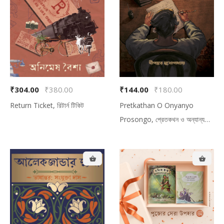
₹304.00
₹380.00
₹144.00
₹180.00
Return Ticket, রিটার্ন টিকিট
Pretkathan O Onyanyo
Prosongo, প্রেতকথন ও অন্যান্য
অতিলৌকিক প্রসঙ্গ