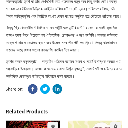
আলেকজান্ডার দ্যুমা বা তাঁর লেখনশৈলী নিয়ে পাঠকদের নতুন করে কিছু বলার নেই। রহস্য-
রোমাঞ্চ আর ইতিহাসভিত্তিক কাহিনির অবিসংবাদী সম্রাট দ্যুমা। পরিতাপের বিষয়, তাঁর
বিশাল সাহিত্যসৃষ্টির এক নির্বাচিত অংশই কেবল বাংলায় অনূদিত হয়ে পৌঁছেছে পাঠকের কাছে।
কিন্তু ‘থ্রি মাস্কেটিয়ার্স’ সিরিজ বা ‘দ্য কাউন্ট অফ মন্টিক্রিস্টো’-র মতো কালজয়ী ক্লাসিক
ছাড়াও দ্যুমা লিখে গিয়েছেন বহু ঐতিহাসিক, রোমাঞ্চকর ও হরর কাহিনি। সময়ের অভিঘাত
অক্লেশে সামলে সেগুলিও ক্রমে হয়ে উঠেছে সমকালীন পাঠকের প্রিয়। কিন্তু বাংলাভাষার
পাঠকের কাছে সেসব অচেনা রত্নরাজি এতদিন ছিল অধরা।
দ্যুমার কলমে দস্যুসম্রাট— অন্তরীপ পাঠকের দরবারে সগর্বে ও সহর্ষে উপস্থিত করেছে এই
মহাকাব্যিক উপন্যাস। আধার ও আধেয়-র এমন নিখুঁত যুগলবন্দি, লেখনশৈলী ও চরিত্রের এমন
অলৌকিক মেলবন্ধন সাহিত্যের ইতিহাসে কমই রয়েছে।
Share on:
Related Products