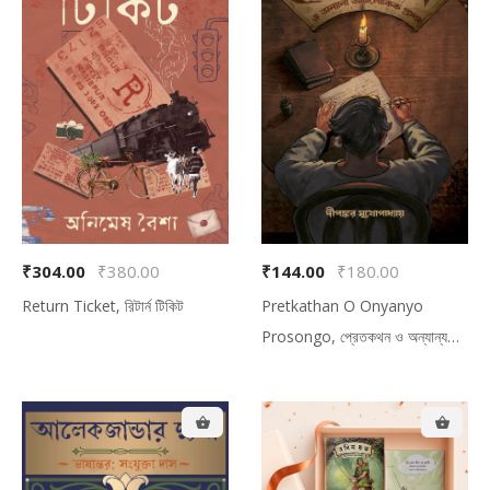
₹304.00
₹380.00
₹144.00
₹180.00
Return Ticket, রিটার্ন টিকিট
Pretkathan O Onyanyo
Prosongo, প্রেতকথন ও অন্যান্য
অতিলৌকিক প্রসঙ্গ