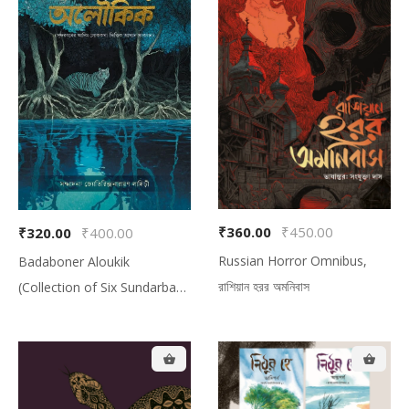
Your cart is empty!
Looks like you haven't made your menu
yet.
₹360.00
₹450.00
₹320.00
₹400.00
Russian Horror Omnibus,
Badaboner Aloukik
রাশিয়ান হরর অমনিবাস
(Collection of Six Sundarban
Based Folk Tales), বাদাবনের
অলৌকিক (সুন্দরবনের আদিম লোককথা-
ভিত্তিক আখ্যান সংকলন)