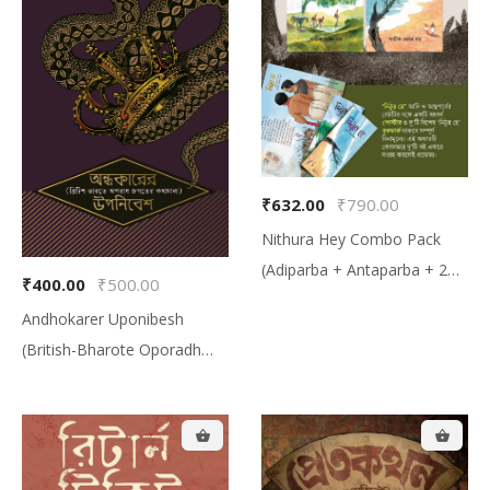
₹632.00
₹790.00
Nithura Hey Combo Pack
(Adiparba + Antaparba + 2
₹400.00
₹500.00
Bookmark + 1 Poster, নিঠুর হে
Andhokarer Uponibesh
কম্বো প্যাক (আদিপর্ব + অন্তপর্ব + দুটো
(British-Bharote Oporadh
বুকমার্ক + একটা পোস্টার
Jogoter Kothamala), অন্ধকারের
উপনিবেশ (ব্রিটিশ-ভারতে অপরাধ জগতের
কথামালা)