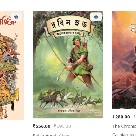
₹280.00
₹
₹556.00
₹695.00
The Chronic
Caspian, দ্য ক্রন
Robin Hood, রবিন হুড