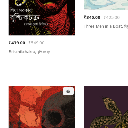
Total Amount:
₹340.00
₹425.00
Three
₹439.00
₹549.00
Brischikchakra, বৃশ্চিকচক্র