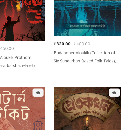
$0.00
₹320.00
₹400.00
450.00
Badaboner Aloukik (Collection of
 Aloukik Prothom
Six Sundarban Based Folk Tales),
ratbarsha, লোককথার
বাদাবনের অলৌকিক (সুন্দরবনের আদিম লোককথা-
ণ্ড: ভারতবর্ষ
ভিত্তিক আখ্যান সংকলন)