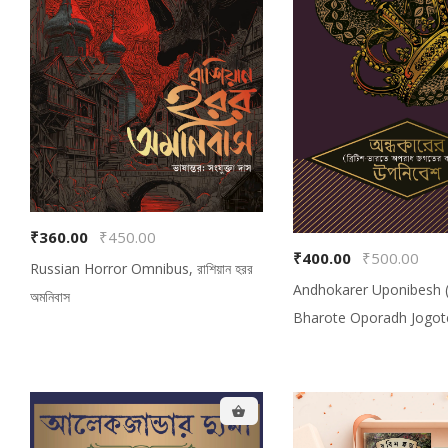
₹360.00
₹450.00
₹400.00
₹500.00
Russian Horror Omnibus, রাশিয়ান হরর
Andhokarer Uponibesh (B
অমনিবাস
Bharote Oporadh Jogot
Kothamala), অন্ধকারের উপনিব
ভারতে অপরাধ জগতের কথামালা)