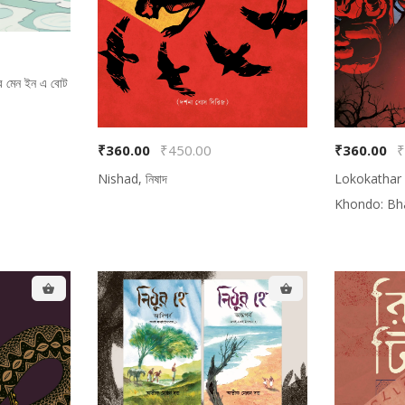
 Men in a Boat, থ্রি মেন ইন এ বোট
₹360.00
₹450.00
₹360.00
₹
Nishad, নিষাদ
Lokokathar
Khondo: Bha
অলৌকিক প্রথম খ
Your cart is empty!
Looks like you haven't made your menu yet.