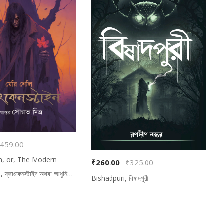
459.00
n, or, The Modern
₹260.00
₹325.00
্রাংকেনস্টাইন অথবা আধুনিক
Bishadpuri, বিষাদপুরী