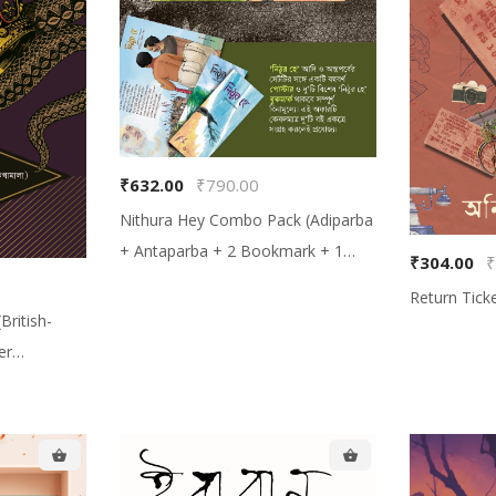
₹632.00
₹790.00
Nithura Hey Combo Pack (Adiparba
+ Antaparba + 2 Bookmark + 1
₹304.00
₹
Poster, নিঠুর হে কম্বো প্যাক (আদিপর্ব +
Return Ticket,
অন্তপর্ব + দুটো বুকমার্ক + একটা পোস্টার
ritish-
er
েশ (ব্রিটিশ-