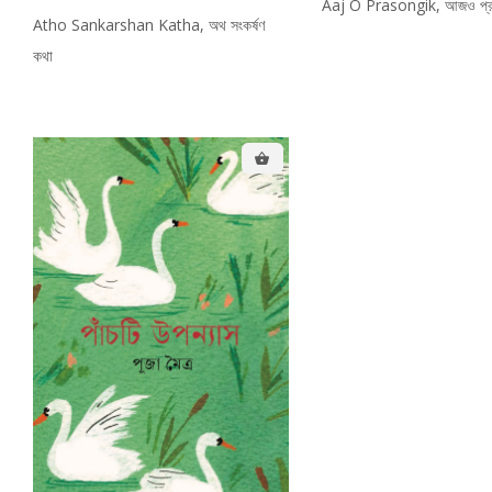
Aaj O Prasongik, আজও প্রাস
Atho Sankarshan Katha, অথ সংকর্ষণ
কথা