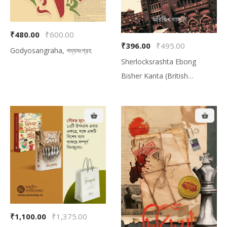
₹480.00
₹600.00
₹396.00
₹495.00
Godyosangraha, গদ্যসংগ্রহ
Sherlocksrashta Ebong
Bisher Kanta (British
Samrajye Jora Rahasyer
Tadantakahini), শার্লকস্রষ্টা এবং
বিষের কাঁটা (ব্রিটিশ সাম্রাজ্যে জোড়া
রহস্যের তদন্তকাহিনি)
₹1,100.00
₹1,375.00