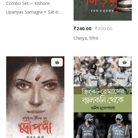
Combo Set— Kishore-
Upanyas Samagra + Sat-ti
Upanyas + Special Bag
₹240.00
₹300.00
(Free), কম্বো সেট— কিশোর-উপন্যাস
সমগ্র + সাতটি উপন্যাস + স্পেশাল ব্যাগ
Chiriya, চিড়িয়া
(ফ্রি)