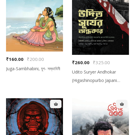
₹160.00
₹200.00
₹260.00
₹325.00
Juga-Sambhabini, যুগ- সম্ভাবিনী
Udito Suryer Andhokar
(Higashinopurbo Japani
Pathopradorshok
Rahasyakahini Sankolon),
উদিত সূর্যের অন্ধকার (হিগাশিনোপূর্ব
জাপানি পথপ্রদর্শক রহস্যকাহিনি সংকলন)