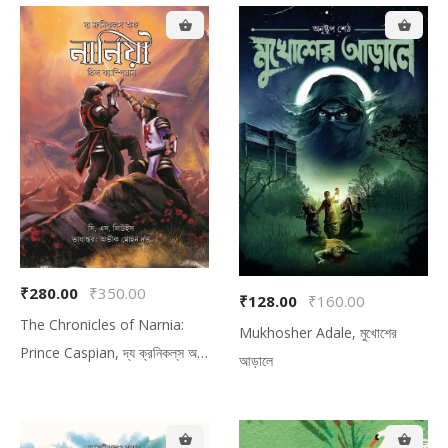
₹280.00
₹350.00
₹128.00
₹160.00
The Chronicles of Narnia:
Mukhosher Adale, মুখোশের
Prince Caspian, দ্য ক্রনিকল্‌‌স অফ
আড়ালে
নার্নিয়া: প্রিন্স ক্যাস্পিয়ান