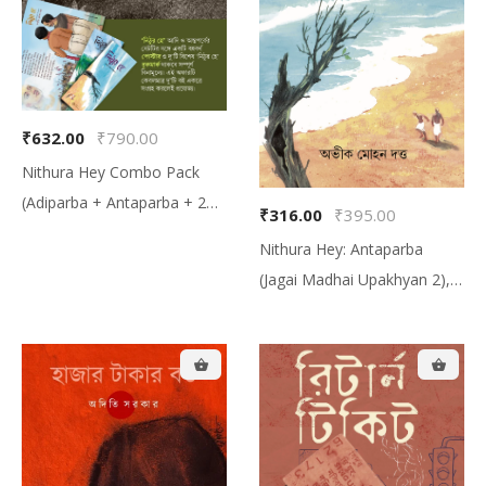
₹632.00
₹790.00
Nithura Hey Combo Pack
(Adiparba + Antaparba + 2
₹316.00
₹395.00
Bookmark + 1 Poster, নিঠুর হে
Nithura Hey: Antaparba
কম্বো প্যাক (আদিপর্ব + অন্তপর্ব + দুটো
(Jagai Madhai Upakhyan 2),
বুকমার্ক + একটা পোস্টার
নিঠুর হে: অন্তপর্ব (জগাই-মাধাই উপাখ্যান
২)