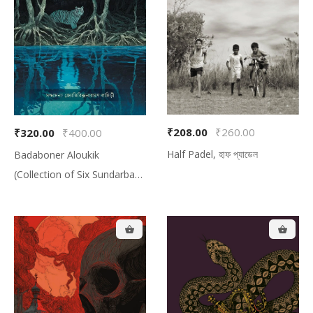
₹208.00
₹260.00
₹320.00
₹400.00
Half Padel, হাফ প্যাডেল
Badaboner Aloukik
(Collection of Six Sundarban
Based Folk Tales), বাদাবনের
অলৌকিক (সুন্দরবনের আদিম লোককথা-
ভিত্তিক আখ্যান সংকলন)
Total Amount:
$0.00