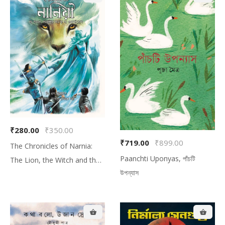
₹280.00
₹350.00
₹719.00
₹899.00
The Chronicles of Narnia:
Paanchti Uponyas, পাঁচটি
The Lion, the Witch and the
উপন্যাস
Wardrobe, দ্য ক্রনিকল্‌‌স অফ নার্নিয়া:
দ্য লায়ন, দ্য উইচ অ্যান্ড দ্য ওয়ার্ডরোব