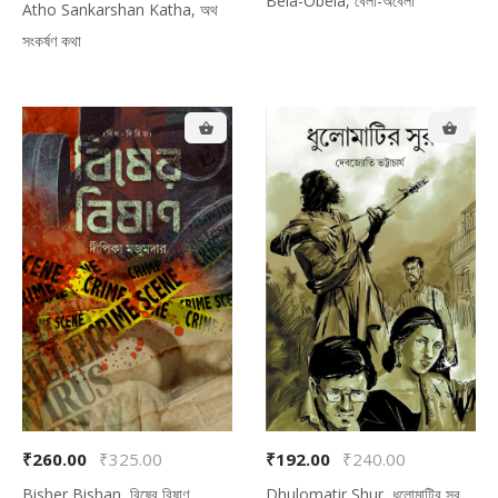
Bela-Obela, বেলা-অবেলা
Atho Sankarshan Katha, অথ
সংকর্ষণ কথা
₹260.00
₹325.00
₹192.00
₹240.00
Bisher Bishan, বিষের বিষাণ
Dhulomatir Shur, ধুলোমাটির সুর