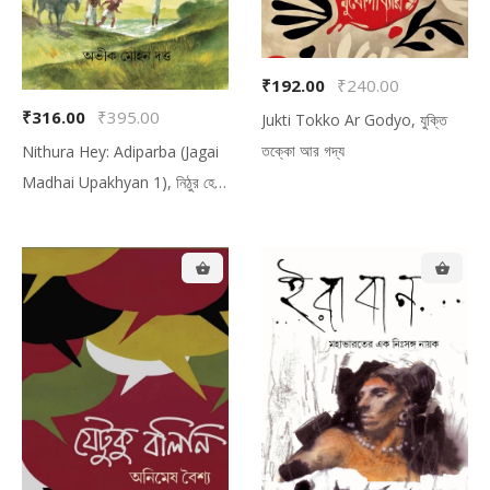
₹192.00
₹240.00
₹316.00
₹395.00
Jukti Tokko Ar Godyo, যুক্তি
তক্কো আর গদ্য
Nithura Hey: Adiparba (Jagai
Madhai Upakhyan 1), নিঠুর হে:
আদিপর্ব (জগাই-মাধাই উপাখ্যান ১)