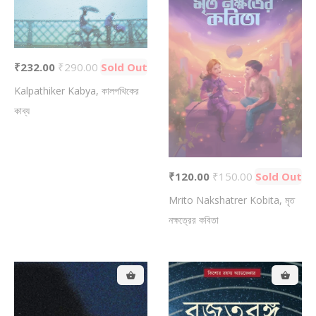
₹232.00
₹290.00
Sold Out
Kalpathiker Kabya, কালপথিকের
কাব্য
₹120.00
₹150.00
Sold Out
Mrito Nakshatrer Kobita, মৃত
নক্ষত্রের কবিতা