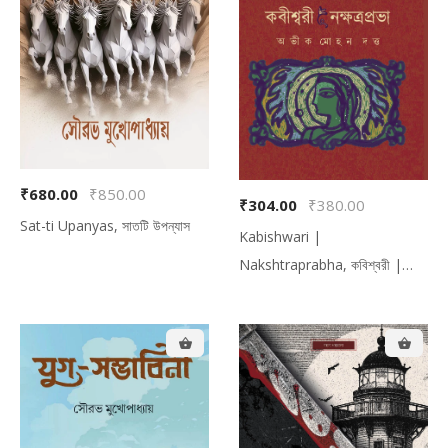
₹680.00
₹850.00
₹304.00
₹380.00
Sat-ti Upanyas, সাতটি উপন্যাস
Kabishwari |
Nakshtraprabha, কবিশ্বরী |
নক্ষত্রপ্রভা