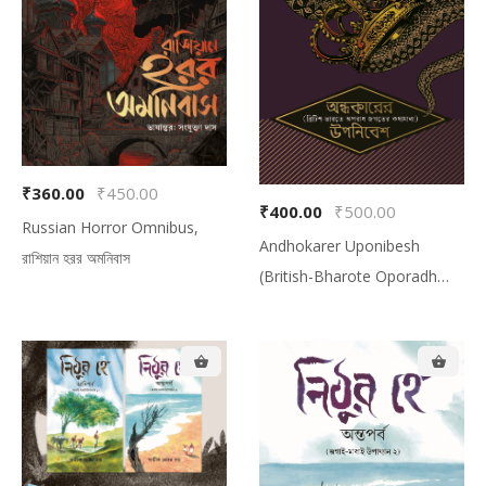
₹360.00
₹450.00
₹400.00
₹500.00
Your cart is empty!
Russian Horror Omnibus,
Andhokarer Uponibesh
রাশিয়ান হরর অমনিবাস
Looks like you haven't made your menu
(British-Bharote Oporadh
yet.
Jogoter Kothamala), অন্ধকারের
উপনিবেশ (ব্রিটিশ-ভারতে অপরাধ জগতের
কথামালা)