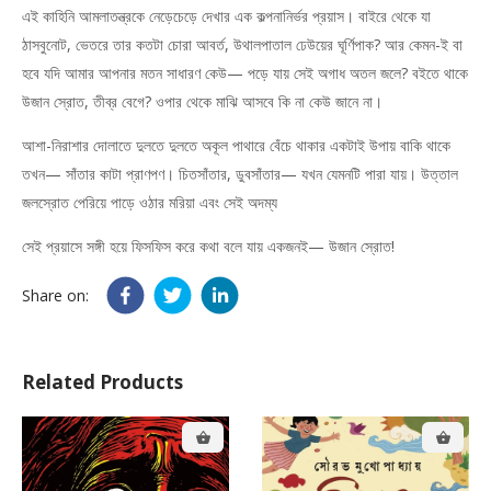
এই কাহিনি আমলাতন্ত্রকে নেড়েচেড়ে দেখার এক কল্পনানির্ভর প্রয়াস। বাইরে থেকে যা
ঠাসবুনোট, ভেতরে তার কতটা চোরা আবর্ত, উথালপাতাল ঢেউয়ের ঘূর্ণিপাক? আর কেমন-ই বা
হবে যদি আমার আপনার মতন সাধারণ কেউ— পড়ে যায় সেই অগাধ অতল জলে? বইতে থাকে
উজান স্রোত, তীব্র বেগে? ওপার থেকে মাঝি আসবে কি না কেউ জানে না।
আশা-নিরাশার দোলাতে দুলতে দুলতে অকূল পাথারে বেঁচে থাকার একটাই উপায় বাকি থাকে
তখন— সাঁতার কাটা প্রাণপণ। চিতসাঁতার, ডুবসাঁতার— যখন যেমনটি পারা যায়। উত্তাল
জলস্রোত পেরিয়ে পাড়ে ওঠার মরিয়া এবং সেই অদম্য
সেই প্রয়াসে সঙ্গী হয়ে ফিসফিস করে কথা বলে যায় একজনই— উজান স্রোত!
Share on:
Related Products