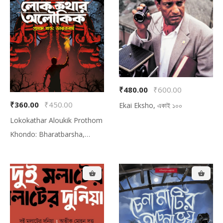
₹480.00
₹600.00
₹360.00
₹450.00
Ekai Eksho, একাই ১০০
Lokokathar Aloukik Prothom
Khondo: Bharatbarsha,
লোককথার অলৌকিক প্রথম খণ্ড:
ভারতবর্ষ