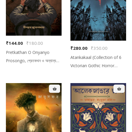
₹144.00
₹180.00
₹280.00
₹350.00
Pretkathan O Onyanyo
Atankakaal (Collection of 6
Prosongo, প্রেতকথন ও অন্যান্য
Victorian Gothic Horror
অতিলৌকিক প্রসঙ্গ
Novella) , আতঙ্ককাল (৬টি
ভিক্টোরিয়ান গথিক-হরর আখ্যান)