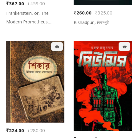
₹367.00
₹459.00
₹260.00
₹325.00
Frankenstein, or, The
Modern Prometheus,
Bishadpuri, বিষাদপুরী
ফ্রাংকেনস্টাইন অথবা আধুনিক প্রমিথিউস
₹224.00
₹280.00