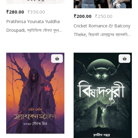
₹280.00
₹350.00
₹200.00
₹250.00
Pratihinsa Younata Yuddha
Cricket Romance-Er Balcony
Droupadi, প্রতিহিংসা যৌনতা যুদ্ধ
Theke, ক্রিকেট রোম্যান্সের ব্যালকনি
দ্রৌপদী
থেকে