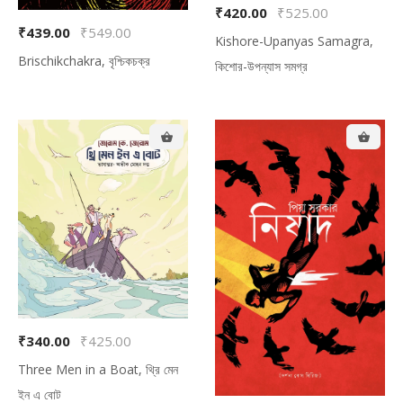
₹420.00
₹525.00
₹439.00
₹549.00
Kishore-Upanyas Samagra,
Brischikchakra, বৃশ্চিকচক্র
কিশোর-উপন্যাস সমগ্র
₹340.00
₹425.00
Three Men in a Boat, থ্রি মেন
ইন এ বোট