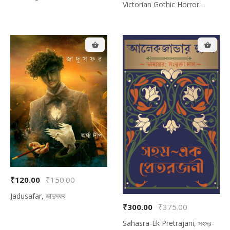
Victorian Gothic Horror
অতিলৌকিক প্রসঙ্গ
Novella) , আতঙ্ককাল (৬টি
ভিক্টোরিয়ান গথিক-হরর আখ্যান)
₹120.00
₹150.00
Jadusafar, জাদুসফর
₹300.00
₹375.00
Sahasra-Ek Pretrajani, সহস্র-