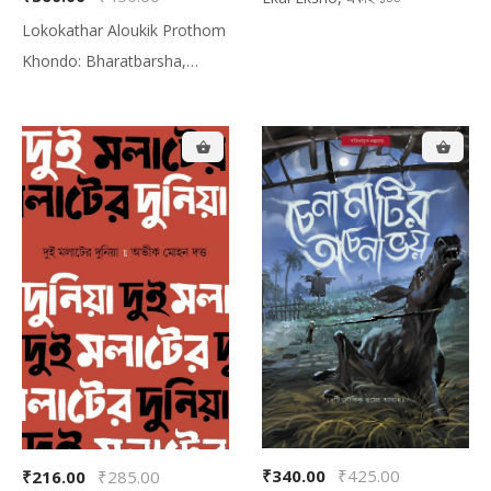
Lokokathar Aloukik Prothom
Khondo: Bharatbarsha,
লোককথার অলৌকিক প্রথম খণ্ড:
ভারতবর্ষ
₹340.00
₹425.00
₹216.00
₹285.00