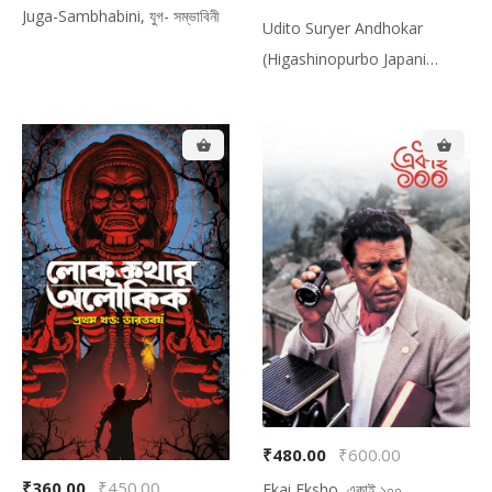
Juga-Sambhabini, যুগ- সম্ভাবিনী
Udito Suryer Andhokar
(Higashinopurbo Japani
Pathopradorshok
Rahasyakahini Sankolon),
উদিত সূর্যের অন্ধকার (হিগাশিনোপূর্ব
জাপানি পথপ্রদর্শক রহস্যকাহিনি সংকলন)
₹480.00
₹600.00
₹360.00
₹450.00
Ekai Eksho, একাই ১০০