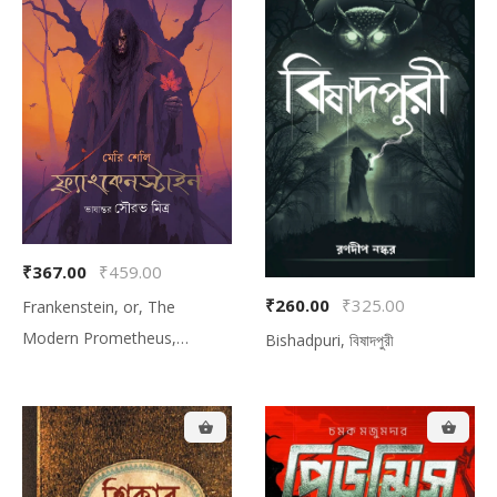
₹367.00
₹459.00
₹260.00
₹325.00
Frankenstein, or, The
Modern Prometheus,
Bishadpuri, বিষাদপুরী
ফ্রাংকেনস্টাইন অথবা আধুনিক প্রমিথিউস