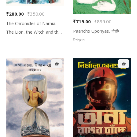
₹280.00
₹350.00
₹719.00
₹899.00
The Chronicles of Narnia:
Paanchti Uponyas, পাঁচটি
The Lion, the Witch and the
উপন্যাস
Wardrobe, দ্য ক্রনিকল্‌‌স অফ নার্নিয়া:
দ্য লায়ন, দ্য উইচ অ্যান্ড দ্য ওয়ার্ডরোব