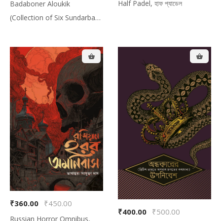
Half Padel, হাফ প্যাডেল
Badaboner Aloukik
(Collection of Six Sundarban
Based Folk Tales), বাদাবনের
অলৌকিক (সুন্দরবনের আদিম লোককথা-
ভিত্তিক আখ্যান সংকলন)
Total Amount:
$0.00
₹360.00
₹450.00
₹400.00
₹500.00
Russian Horror Omnibus,