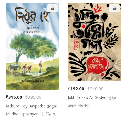
₹192.00
₹240.00
₹316.00
₹395.00
Jukti Tokko Ar Godyo, যুক্তি
তক্কো আর গদ্য
Nithura Hey: Adiparba (Jagai
Madhai Upakhyan 1), নিঠুর হে:
আদিপর্ব (জগাই-মাধাই উপাখ্যান ১)