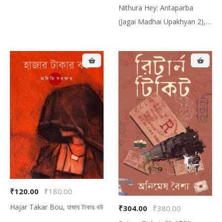
Bookmark + 1 Poster, নিঠুর হে
Nithura Hey: Antaparba
কম্বো প্যাক (আদিপর্ব + অন্তপর্ব + দুটো
(Jagai Madhai Upakhyan 2),
বুকমার্ক + একটা পোস্টার
নিঠুর হে: অন্তপর্ব (জগাই-মাধাই উপাখ্যান
২)
₹120.00
₹180.00
Hajar Takar Bou, হাজার টাকার বউ
₹304.00
₹380.00