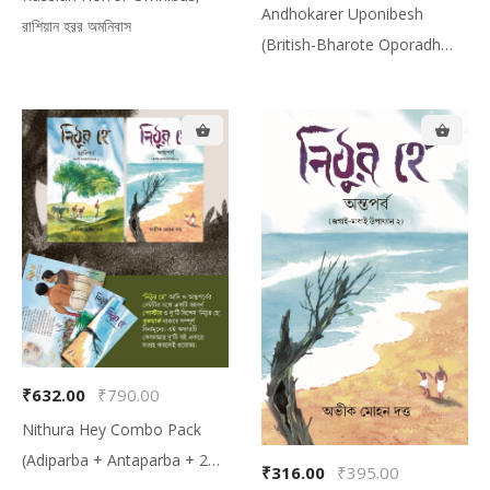
Andhokarer Uponibesh
রাশিয়ান হরর অমনিবাস
(British-Bharote Oporadh
Jogoter Kothamala), অন্ধকারের
উপনিবেশ (ব্রিটিশ-ভারতে অপরাধ জগতের
কথামালা)
Your cart is empty!
Looks like you haven't made your menu
yet.
₹632.00
₹790.00
Nithura Hey Combo Pack
(Adiparba + Antaparba + 2
₹316.00
₹395.00