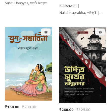
Sat-ti Upanyas, সাতটি উপন্যাস
Kabishwari |
Nakshtraprabha, কবিশ্বরী |
নক্ষত্রপ্রভা
₹160.00
₹200.00
₹260.00
₹325.00