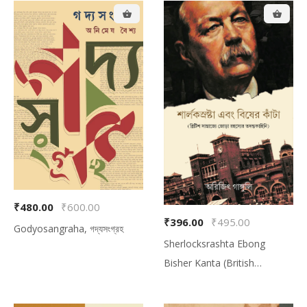
₹480.00
₹600.00
₹396.00
₹495.00
Godyosangraha, গদ্যসংগ্রহ
Sherlocksrashta Ebong
Bisher Kanta (British
Samrajye Jora Rahasyer
Tadantakahini), শার্লকস্রষ্টা এবং