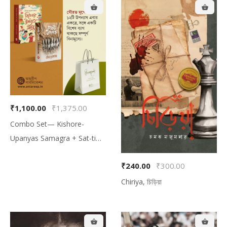
বিষের কাঁটা (ব্রিটিশ সাম্রাজ্যে জোড়া
রহস্যের তদন্তকাহিনি)
₹1,100.00
₹1,375.00
Combo Set— Kishore-
Upanyas Samagra + Sat-ti
Upanyas + Special Bag
₹240.00
₹300.00
(Free), কম্বো সেট— কিশোর-উপন্যাস
সমগ্র + সাতটি উপন্যাস + স্পেশাল ব্যাগ
Chiriya, চিড়িয়া
(ফ্রি)