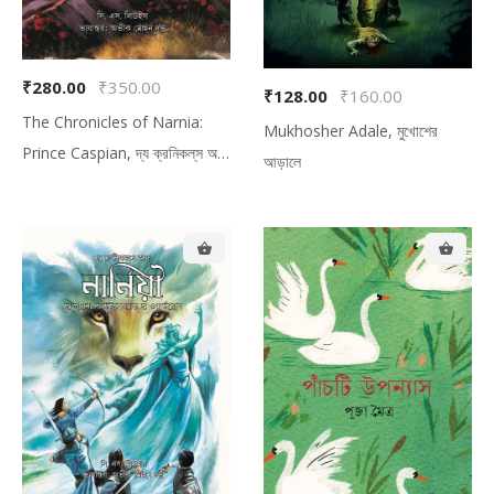
₹280.00
₹350.00
₹128.00
₹160.00
The Chronicles of Narnia:
Mukhosher Adale, মুখোশের
Prince Caspian, দ্য ক্রনিকল্‌‌স অফ
আড়ালে
নার্নিয়া: প্রিন্স ক্যাস্পিয়ান