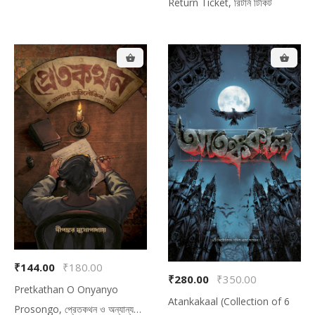
Return Ticket, রিটার্ন টিকিট
₹144.00
₹180.00
₹280.00
₹350.00
Pretkathan O Onyanyo
Atankakaal (Collection of 6
Prosongo, প্রেতকথন ও অন্যান্য